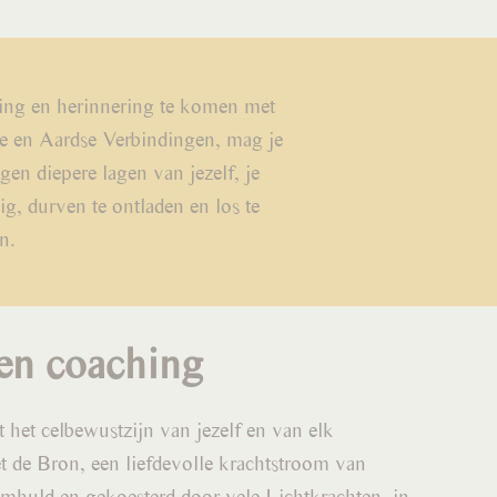
eling en herinnering te komen met
e en Aardse Verbindingen, mag je
en diepere lagen van jezelf, je
ig, durven te ontladen en los te
n.
en coaching
 het celbewustzijn van jezelf en van elk
t de Bron, een liefdevolle krachtstroom van
omhuld en gekoesterd door vele Lichtkrachten, in