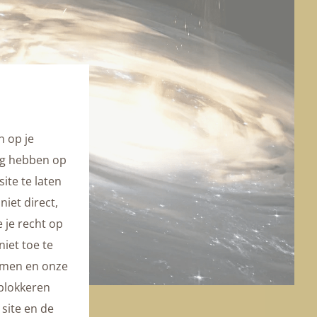
n op je
ng hebben op
ite te laten
niet direct,
 je recht op
iet toe te
komen en onze
 blokkeren
site en de