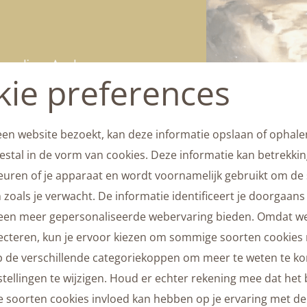
ge, diepe Aardse- en
ie preferences
n het Al.
en Lichtcodes en Bronlicht,
penen en activeren.
en website bezoekt, kan deze informatie opslaan of ophale
evige gronding en warme
stal in de vorm van cookies. Deze informatie kan betrekki
keuren of je apparaat en wordt voornamelijk gebruikt om de s
zoals je verwacht. De informatie identificeert je doorgaans 
 een meer gepersonaliseerde webervaring bieden. Omdat we
ecteren, kun je ervoor kiezen om sommige soorten cookies n
op de verschillende categoriekoppen om meer te weten te 
tellingen te wijzigen. Houd er echter rekening mee dat het
soorten cookies invloed kan hebben op je ervaring met de 