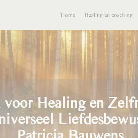
Home
Healing en coaching
k voor Healing en Zelfr
niverseel Liefdesbewus
Patricia Bauwens