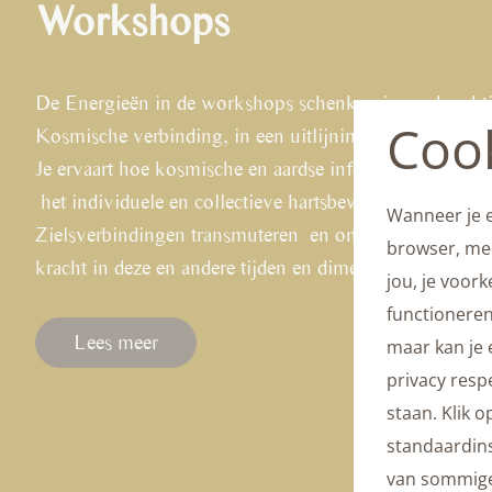
Workshops
De Energieën in de workshops schenken je een krachti
Cook
Kosmische verbinding, in een uitlijning met de Bron e
Je ervaart hoe kosmische en aardse informatie in goud
het individuele en collectieve hartsbewustzijn zacht o
Wanneer je e
Zielsverbindingen transmuteren en ontvangen een st
browser, mee
kracht in deze en andere tijden en dimensies.
jou, je voor
functioneren 
Lees meer
maar kan je
privacy resp
staan. Klik 
standaardins
van sommige 